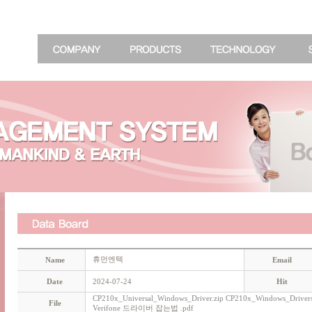
휴먼엔텍
Name
Email
Date
2024-07-24
Hit
CP210x_Universal_Windows_Driver.zip
CP210x_Windows_Drivers
File
Verifone 드라이버 잡는법 .pdf