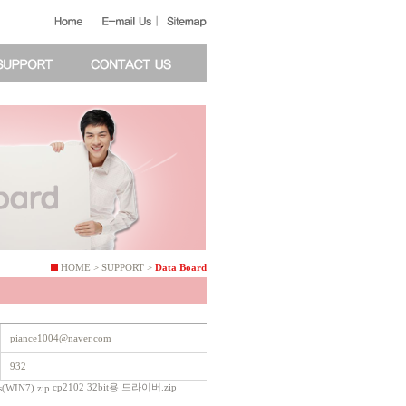
HOME > SUPPORT >
Data Board
piance1004@naver.com
932
cp2102 32bit용 드라이버.zip
(WIN7).zip